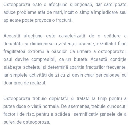
Osteoporoza este o afecțiune silențioasă, dar care poate
aduce probleme atât de mari, încât o simpla împiedicare sau
aplecare poate provoca o fractură.
Această afecțiune este caracterizată de o scădere a
densității și diminuarea rezistenței osoase, rezultatul fiind
fragilitatea extremă a oaselor. Ca urmare a osteoporozei,
osul devine compresibil, ca un burete. Această condiție
slăbește scheletul și determină apariția fracturilor frecvente,
iar simplele activități de zi cu zi devin chiar periculoase, nu
doar greu de realizat.
Osteoporoza trebuie depistată și tratată la timp pentru a
putea duce o viață normală. De asemenea, trebuie cunoscuți
factorii de risc, pentru a scădea semnificativ șansele de a
suferi de osteoporoza.