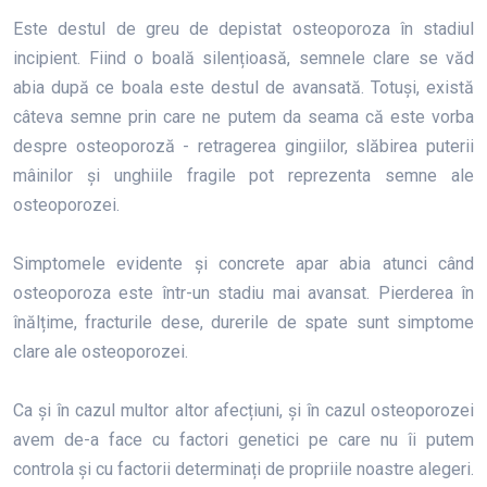
Este destul de greu de depistat osteoporoza în stadiul
incipient. Fiind o boală silențioasă, semnele clare se văd
abia după ce boala este destul de avansată. Totuși, există
câteva semne prin care ne putem da seama că este vorba
despre osteoporoză - retragerea gingiilor, slăbirea puterii
mâinilor și unghiile fragile pot reprezenta semne ale
osteoporozei.
Simptomele evidente și concrete apar abia atunci când
osteoporoza este într-un stadiu mai avansat. Pierderea în
înălțime, fracturile dese, durerile de spate sunt simptome
clare ale osteoporozei.
Ca și în cazul multor altor afecțiuni, și în cazul osteoporozei
avem de-a face cu factori genetici pe care nu îi putem
controla și cu factorii determinați de propriile noastre alegeri.