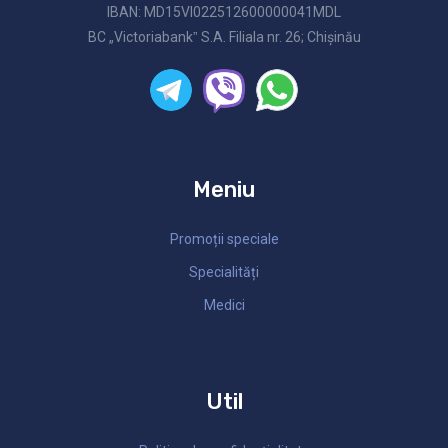
IBAN: MD15VI022512600000041MDL
BC „Victoriabankˮ S.A. Filiala nr. 26; Chişinău
Meniu
Promoții speciale
Specialități
Medici
Util