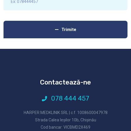
Trimite
Contactează-ne
078 444 457
HARPER MEDKLINIK SRL | c.f. 1008600047978
Strada Calea Ieşilor 10b, Chișinău
Cod bancar: VICBMD2X469