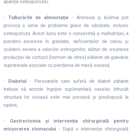
apariția osteoporozei;
-
Tulburările de alimentație
- Anorexia și bulimia pot
provoca o serie de probleme grave de sănătate, inclusiv
osteoporoza. Acest lucru este o consecință a malnutriției, a
pierderii excesive în greutate, deficiențelor de calciu și
scăderii severe a valorilor estrogenilor, alături de creșterea
producției de cortizol (hormon de stres) eliberat de glandele
suprarenale asociate cu pierderea de masă osoasă;
-
Diabetul
- Persoanele care suferă de diabet zaharat
trebuie să acorde îngrijire suplimentară oaselor, întrucât
structura lor osoasă este mai poroasă și predispusă la
rupere;
-
Gastrectomia și intervenția chirurgicală pentru
micșorarea stomacului
- După o intervenție chirurgicală