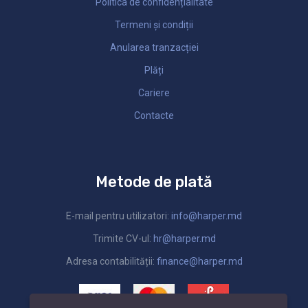
Politica de confidențialitate
Termeni și condiții
Anularea tranzacției
Plăți
Cariere
Contacte
Metode de plată
E-mail pentru utilizatori:
info@harper.md
Trimite CV-ul:
hr@harper.md
Adresa contabilității:
finance@harper.md