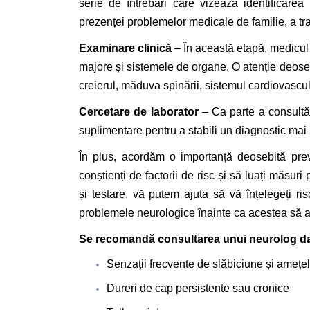
serie de întrebări care vizează identificarea 
prezenței problemelor medicale de familie, a tr
Examinare clinică
– În această etapă, medicul
majore și sistemele de organe. O atenție deoseb
creierul, măduva spinării, sistemul cardiovascul
Cercetare de laborator
– Ca parte a consultăr
suplimentare pentru a stabili un diagnostic mai
În plus, acordăm o importanță deosebită prev
conștienți de factorii de risc și să luați măsur
și testare, vă putem ajuta să vă înțelegeți ris
problemele neurologice înainte ca acestea să 
Se recomandă consultarea unui neurolog da
Senzații frecvente de slăbiciune și amețel
Dureri de cap persistente sau cronice