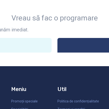
Vreau să fac o programare
unăm imediat.
Meniu
Util
Promoții speciale
Politica de confidențialitate