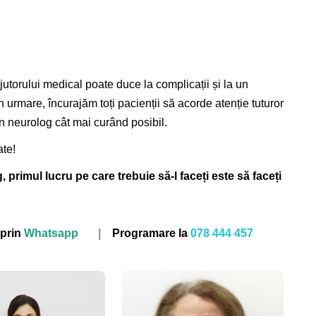
torului medical poate duce la complicații și la un
n urmare, încurajăm toți pacienții să acorde atenție tuturor
n neurolog cât mai curând posibil.
ate!
primul lucru pe care trebuie să-l faceți este să faceți
prin
Whatsapp
|
Programare la
078 444 457