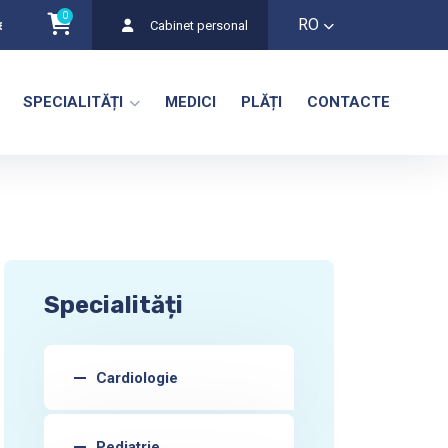
0
RO
e? La Harper Medklinik găsiți un prieten și un partener adevărat în că
Cabinet personal
SPECIALITĂȚI
MEDICI
PLĂȚI
CONTACTE
Specialități
Cardiologie
Pediatrie