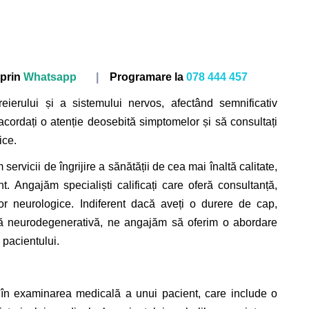
prin
Whatsapp
|
Programare la
078 444 457
reierului și a sistemului nervos, afectând semnificativ
 acordați o atenție deosebită simptomelor și să consultați
ice.
rvicii de îngrijire a sănătății de cea mai înaltă calitate,
t. Angajăm specialiști calificați care oferă consultanță,
or neurologice. Indiferent dacă aveți o durere de cap,
lă neurodegenerativă, ne angajăm să oferim o abordare
 pacientului.
în examinarea medicală a unui pacient, care include o