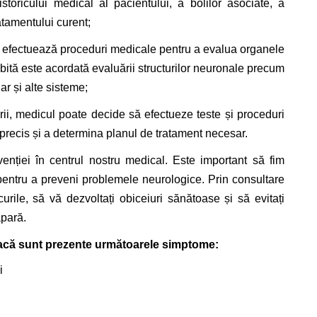
istoricului medical al pacientului, a bolilor asociate, a
atamentului curent;
 efectuează proceduri medicale pentru a evalua organele
ită este acordată evaluării structurilor neuronale precum
ar și alte sisteme;
ii, medicul poate decide să efectueze teste și proceduri
 precis și a determina planul de tratament necesar.
enției în centrul nostru medical. Este important să fim
i pentru a preveni problemele neurologice. Prin consultare
curile, să vă dezvoltați obiceiuri sănătoase și să evitați
apară.
că sunt prezente următoarele simptome:
i