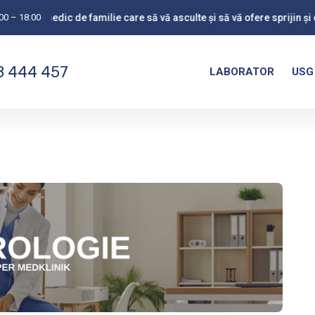
:00 – 18:00
n medic de familie care să vă asculte și să vă ofere sprijin și empati
 444 457
LABORATOR
USG