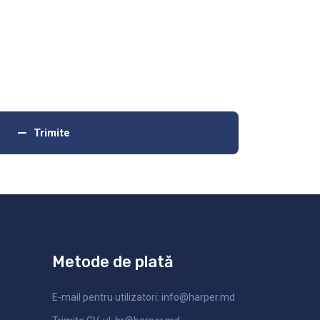
Trimite
Metode de plată
E-mail pentru utilizatori:
info@harper.md