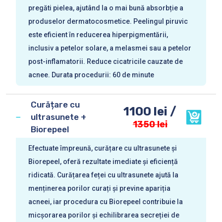
pregăti pielea, ajutând la o mai bună absorbție a
produselor dermatocosmetice. Peelingul piruvic
este eficient în reducerea hiperpigmentării,
inclusiv a petelor solare, a melasmei sau a petelor
post-inflamatorii. Reduce cicatricile cauzate de
acnee. Durata procedurii: 60 de minute
Curățare cu
1100 lei /
ultrasunete +
1350 lei
Biorepeel
Efectuate împreună, curățare cu ultrasunete și
Biorepeel, oferă rezultate imediate și eficiență
ridicată. Curățarea feței cu ultrasunete ajută la
menținerea porilor curați și previne apariția
acneei, iar procedura cu Biorepeel contribuie la
micșorarea porilor și echilibrarea secreției de