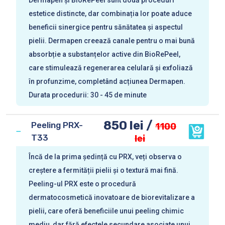
Dermapen și BioRePeel sunt două proceduri
estetice distincte, dar combinația lor poate aduce
beneficii sinergice pentru sănătatea și aspectul
pielii. Dermapen creează canale pentru o mai bună
absorbție a substanțelor active din BioRePeel,
care stimulează regenerarea celulară și exfoliază
în profunzime, completând acțiunea Dermapen.
Durata procedurii: 30 - 45 de minute
850 lei /
Peeling PRX-
1100
T33
lei
Încă de la prima ședință cu PRX, veți observa o
creștere a fermității pielii și o textură mai fină.
Peeling-ul PRX este o procedură
dermatocosmetică inovatoare de biorevitalizare a
pielii, care oferă beneficiile unui peeling chimic
mediu, dar fără efectele secundare asociate unui