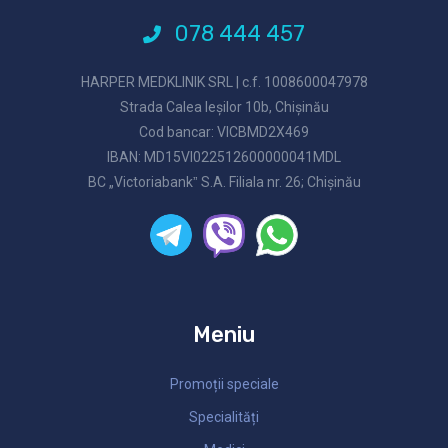
078 444 457
HARPER MEDKLINIK SRL | c.f. 1008600047978
Strada Calea Ieşilor 10b, Chișinău
Cod bancar: VICBMD2X469
IBAN: MD15VI022512600000041MDL
BC „Victoriabankˮ S.A. Filiala nr. 26; Chişinău
Meniu
Promoții speciale
Specialități