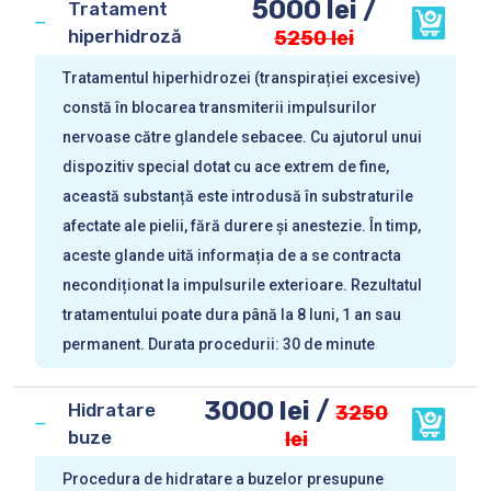
5000 lei /
Tratament
hiperhidroză
5250 lei
Tratamentul hiperhidrozei (transpirației excesive)
constă în blocarea transmiterii impulsurilor
nervoase către glandele sebacee. Cu ajutorul unui
dispozitiv special dotat cu ace extrem de fine,
această substanță este introdusă în substraturile
afectate ale pielii, fără durere și anestezie. În timp,
aceste glande uită informația de a se contracta
necondiționat la impulsurile exterioare. Rezultatul
tratamentului poate dura până la 8 luni, 1 an sau
permanent. Durata procedurii: 30 de minute
3000 lei /
Hidratare
3250
buze
lei
Procedura de hidratare a buzelor presupune