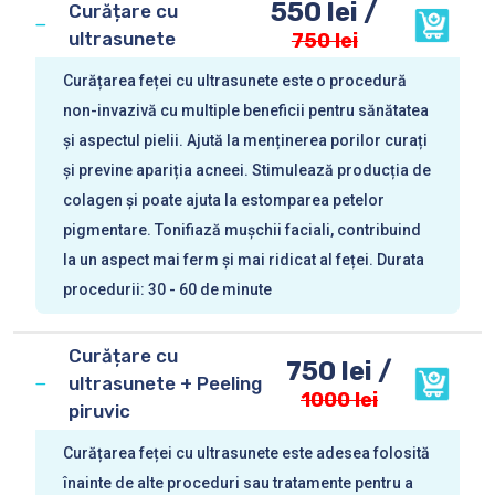
550 lei /
Curățare cu
ultrasunete
750 lei
Curățarea feței cu ultrasunete este o procedură
non-invazivă cu multiple beneficii pentru sănătatea
și aspectul pielii. Ajută la menținerea porilor curați
și previne apariția acneei. Stimulează producția de
colagen și poate ajuta la estomparea petelor
pigmentare. Tonifiază mușchii faciali, contribuind
la un aspect mai ferm și mai ridicat al feței. Durata
procedurii: 30 - 60 de minute
Curățare cu
750 lei /
ultrasunete + Peeling
1000 lei
piruvic
Curățarea feței cu ultrasunete este adesea folosită
înainte de alte proceduri sau tratamente pentru a