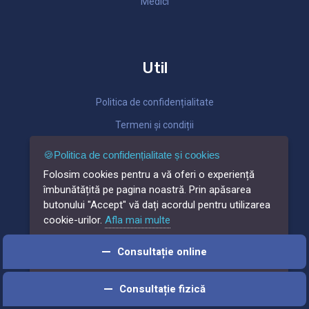
Medici
Util
Politica de confidențialitate
Termeni și condiții
Anularea tranzacției
🍪Politica de confidențialitate și cookies
Plăți
Folosim cookies pentru a vă oferi o experiență
îmbunătățită pe pagina noastră. Prin apăsarea
Cariere
butonului "Accept" vă dați acordul pentru utilizarea
Contacte
cookie-urilor.
Afla mai multe
Consultație online
Accept
Preferinte
Metode de plată
Consultație fizică