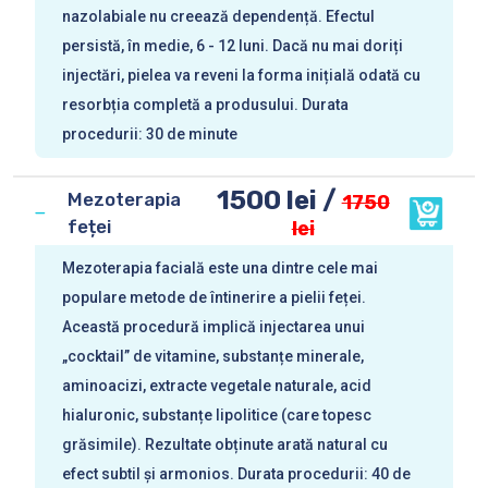
nazolabiale nu creează dependență. Efectul
persistă, în medie, 6 - 12 luni. Dacă nu mai doriți
injectări, pielea va reveni la forma inițială odată cu
resorbția completă a produsului. Durata
procedurii: 30 de minute
1500 lei /
Mezoterapia
1750
feței
lei
Mezoterapia facială este una dintre cele mai
populare metode de întinerire a pielii feței.
Această procedură implică injectarea unui
„cocktail” de vitamine, substanțe minerale,
aminoacizi, extracte vegetale naturale, acid
hialuronic, substanțe lipolitice (care topesc
grăsimile). Rezultate obținute arată natural cu
efect subtil și armonios. Durata procedurii: 40 de